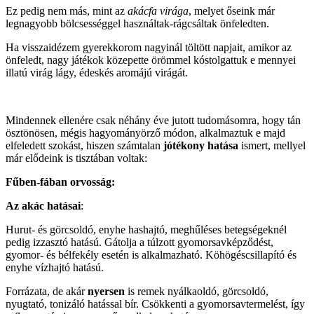
Ez pedig nem más, mint az
akácfa virága
, melyet őseink már
legnagyobb bölcsességgel használtak-rágcsáltak önfeledten.
Ha visszaidézem gyerekkorom nagyinál töltött napjait, amikor az
önfeledt, nagy játékok közepette örömmel kóstolgattuk e mennyei
illatú virág lágy, édeskés aromájú virágát.
Mindennek ellenére csak néhány éve jutott tudomásomra, hogy tán
ösztönösen, mégis hagyományörző módon, alkalmaztuk e majd
elfeledett szokást, hiszen számtalan
jótékony hatása
ismert, mellyel
már elődeink is tisztában voltak:
Fűben-fában orvosság:
Az akác hatásai
:
Hurut- és görcsoldó, enyhe hashajtó, meghűléses betegségeknél
pedig izzasztó hatású. Gátolja a túlzott gyomorsavképződést,
gyomor- és bélfekély esetén is alkalmazható. Köhögéscsillapító és
enyhe vízhajtó hatású.
Forrázata, de akár
nyersen
is remek nyálkaoldó, görcsoldó,
nyugtató, tonizáló hatással bír. Csökkenti a gyomorsavtermelést, így