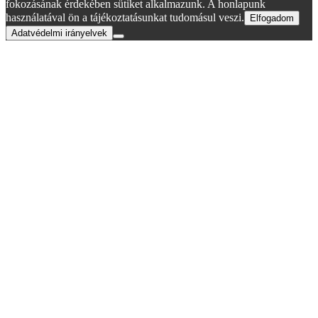
fokozásának érdekében sütiket alkalmazunk. A honlapunk
használatával ön a tájékoztatásunkat tudomásul veszi.
Elfogadom
Adatvédelmi irányelvek