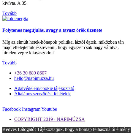
kivívta. A 35.
Tovább
Folytonos megújulás, avagy a tavasz örök üzenete
Míg az elmúlt hetek-hónapok politikai láztól égtek, miközben tán
majd elfelejtettük észrevenni, hogy egyszer csak nagy váratva,
hirtelen végre kitavaszodott
Tovább
+36 30 689 8607
hello@napimuzsa.hu
Adatvédelem/cookie tájékoztató
Általános szerződési feltételek
Facebook
Instagram
Youtube
COPYRIGHT 2019 · NAPIMÚZSA
Kedves Látogató! Tájékoztatjuk, hogy a honlap felhasználói élmény