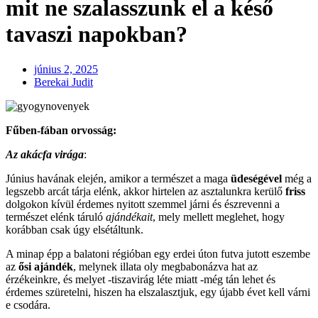
mit ne szalasszunk el a késő
tavaszi napokban?
június 2, 2025
Berekai Judit
Fűben-fában orvosság:
Az akácfa virága
:
Június havának elején, amikor a természet a maga
üdeségével
még a
legszebb arcát tárja elénk, akkor hirtelen az asztalunkra kerülő
friss
dolgokon kívül érdemes nyitott szemmel járni és észrevenni a
természet elénk táruló
ajándékait
, mely mellett meglehet, hogy
korábban csak úgy elsétáltunk.
A minap épp a balatoni régióban egy erdei úton futva jutott eszembe
az
ősi ajándék
, melynek illata oly megbabonázva hat az
érzékeinkre, és melyet -tiszavirág léte miatt -még tán lehet és
érdemes szüretelni, hiszen ha elszalasztjuk, egy újabb évet kell várni
e csodára.