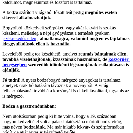
kalciumot, magnéziumot és foszfort is tartalmaz.
A bodza szárított virágából főzött teát pedig
meghűlés esetén
sikerrel alkalmazhatjuk.
Bogyóiból közkedvelt szörpöket, vagy akár lekvárt is szokás
készíteni, mellesleg a népi gyógyászat a termését gyakran
székrekedés ellen
,
álmatlanságra, valamint migrén és fájdalmas
ideggyulladások ellen is használta.
Leveleiből pedig tea készíthető, amelyet
reumás bántalmak ellen,
továbbá vizelethajtónak, izzasztónak használnak, de
koszorúér-
betegségben
szenvedők időnkénti légszomjának csillapítására is
ajánlják.
Jó tudni!
A nyers bodzabogyó mérgező anyagokat is tartalmaz,
amelyek csak hő hatására távoznak a növényből. A virág
felhasználásánál továbbá a kocsányát is el kell távolítani, ugyanis az
is mérgező.
Bodza a gasztronómiában
:
Nem utolsósorban pedig ki hitte volna, hogy a 19. században
nagyon kedvelt étel volt a palacsintatésztába mártott bodzavirág,
más néven
bodzafánk
. Ma már inkább lekvár- és szörpformában
hódít, de akár leves is készíthető belőle.