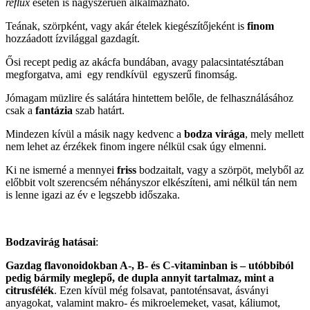
reflux
esetén is nagyszerűen alkalmazható.
Teának, szörpként, vagy akár ételek kiegészítőjeként is
finom
hozzáadott ízvilággal gazdagít.
Ősi recept pedig az akácfa bundában, avagy palacsintatésztában
megforgatva, ami egy rendkívül egyszerű finomság.
Jómagam müzlire és salátára hintettem belőle, de felhasználásához
csak a
fantázia
szab határt.
Mindezen kívül a másik nagy kedvenc a
bodza virága
, mely mellett
nem lehet az érzékek finom ingere nélkül csak úgy elmenni.
Ki ne ismerné a mennyei
friss
bodzaitalt, vagy a szörpöt, melyből az
előbbit volt szerencsém néhányszor elkészíteni, ami nélkül tán nem
is lenne igazi az év e legszebb időszaka.
Bodzavirág hatásai
:
Gazdag flavonoidokban A-, B- és C-vitaminban is – utóbbiból
pedig bármily meglepő, de dupla annyit tartalmaz, mint a
citrusfélék
. Ezen kívül még folsavat, pantoténsavat, ásványi
anyagokat, valamint makro- és mikroelemeket, vasat, káliumot,