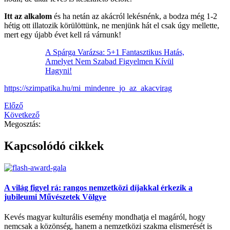
Itt az alkalom
és ha netán az akácról lekésnénk, a bodza még 1-2
hétig ott illatozik körülöttünk, ne menjünk hát el csak úgy mellette,
mert egy újabb évet kell rá várnunk!
A Spárga Varázsa: 5+1 Fantasztikus Hatás,
Amelyet Nem Szabad Figyelmen Kívül
Hagyni!
https://szimpatika.hu/mi_mindenre_jo_az_akacvirag
Előző
Következő
Megosztás:
Kapcsolódó cikkek
A világ figyel rá: rangos nemzetközi díjakkal érkezik a
jubileumi Művészetek Völgye
Kevés magyar kulturális esemény mondhatja el magáról, hogy
nemcsak a közönség, hanem a nemzetközi szakma elismerését is