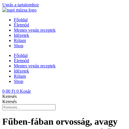
Ugrás a tartalomhoz
Főoldal
Életmód
Mentes vegán receptek
Idézetek
Rólam
Shop
Főoldal
Életmód
Mentes vegán receptek
Idézetek
Rólam
Shop
0,00
Ft
0
Kosár
Keresés
Keresés
Fűben-fában orvosság, avagy