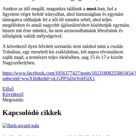
Amikor az idő megáll, magunkra találunk a
most-
ban, hol a
figyelem végre befelé irányulhat, ahol biztonságban és egymást
támogatva oldhatjuk fel a női lét minden sebét, ahol teljes
megélésben és annál nagyobb
újjászületésben
kísérhetjük egymást,
hiszen mit érne mindez, ha nem azonosulhatnánk létezésünk és
nőiségünk valódi mélységeivel.
A következő ilyen bővített szertartás nem máshol mint a csodás
Tolnában, egy mesebeli kis zsákfaluban, két napos elvonuláson
zajlik majd, a természet teljes ölelésében, aug 15 és 17-e között
Nagyszékelyben.
https://www.facebook.com/1056377427/posts/10231808255803454/
mibextid=wwXIfr&rdid=oLGPP5sDnYoH5iX1
Előző
Következő
Megosztás:
Kapcsolódó cikkek