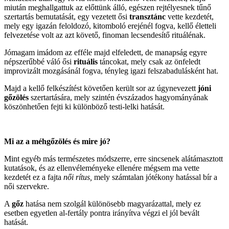
miután meghallgattuk az előttünk álló, egészen rejtélyesnek tűnő
szertartás bemutatását, egy vezetett ősi
transztánc
vette kezdetét,
mely egy igazán feloldozó, kitomboló erejénél fogva, kellő életteli
felvezetése volt az azt követő, finoman lecsendesítő rituálénak.
Jómagam imádom az efféle majd elfeledett, de manapság egyre
népszerűbbé váló ősi
rituális
táncokat, mely csak az önfeledt
improvizált mozgásánál fogva, tényleg igazi felszabadulásként hat.
Majd a kellő felkészítést követően került sor az úgynevezett
jóni
gőzölés
szertartására, mely szintén évszázados hagyományának
köszönhetően fejti ki különböző testi-lelki hatását.
Mi az a méhgőzölés és mire jó?
Mint egyéb más természetes módszerre, erre sincsenek alátámasztott
kutatások, és az ellenvéleményeke ellenére mégsem ma vette
kezdetét ez a fajta
női rítus,
mely számtalan jótékony hatással bír a
női szervekre.
A
gőz
hatása nem szolgál különösebb magyarázattal, mely ez
esetben egyetlen al-fertály pontra irányítva végzi el jól bevált
hatását.