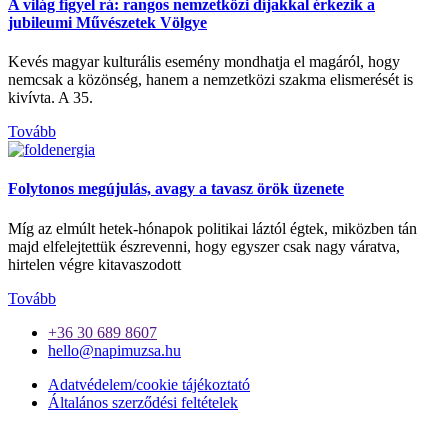
A világ figyel rá: rangos nemzetközi díjakkal érkezik a
jubileumi Művészetek Völgye
Kevés magyar kulturális esemény mondhatja el magáról, hogy
nemcsak a közönség, hanem a nemzetközi szakma elismerését is
kivívta. A 35.
Tovább
Folytonos megújulás, avagy a tavasz örök üzenete
Míg az elmúlt hetek-hónapok politikai láztól égtek, miközben tán
majd elfelejtettük észrevenni, hogy egyszer csak nagy váratva,
hirtelen végre kitavaszodott
Tovább
+36 30 689 8607
hello@napimuzsa.hu
Adatvédelem/cookie tájékoztató
Általános szerződési feltételek