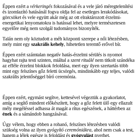
Éppen ezért a
vérkeringés
fokozásával és a vele járó méregtelenítési
és izomlazító hatásánál fogva oldja fel az esetleges lerakódásokat,
görcsöket és vele együtt akár még az ott elraktározott érzelmi-
energetikai lenyomatokra is hatással lehet, melyre természetesen
egyelőre még nem szolgál tudományos bizonyíték.
Talán nem oly köztudott a méh központi szerepe a női létezésben,
mely mint egy
szakrális kehely
, hihetetlen teremtő erővel bír.
Éppen ezért számtalan negatív hatás-érzelmi sérülés is nyomot
hagyhat rajta testi szinten, miáltal a
szent rituálé
nem titkolt szándéka
az efféle érzelmi blokkok feloldása, mert egy ilyen szertartás több
mint egy felszínes gőz feletti ücsörgés, mindinkább egy teljes, valódi
szakrális jelentőséggel bíró ceremónia.
Éppen ezért, egymást segítve, kettesével végeztük a gyakorlatot,
amíg a segítő mindent előkészített, hogy a gőz felett ülő egy ellazult
mély megéléssel adhassa át magát a rítus egészének, a háttérben az
ének
és a sámándob hangzásával.
Úgy vélem, hogy ebben a rohanó, felszínes létezésben valódi
szükség volna az ilyen
gyógyító ceremóniákra
, ahol nem csak a test,
hanem a lélek egésze is feloldást és
gyógyulást
nyerhet.