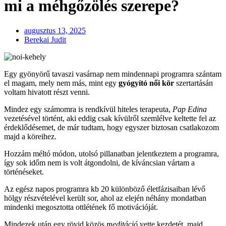
mi a méhgőzölés szerepe?
augusztus 13, 2025
Berekai Judit
Egy gyönyörű tavaszi vasárnap nem mindennapi programra szántam
el magam, mely nem más, mint egy
gyógyító női kör
szertartásán
voltam hivatott részt venni.
Mindez egy számomra is rendkívül hiteles terapeuta,
Pap Edina
vezetésével történt, aki eddig csak kívülről szemlélve keltette fel az
érdeklődésemet, de már tudtam, hogy egyszer biztosan csatlakozom
majd a köreihez.
Hozzám méltó módon, utolsó pillanatban jelentkeztem a programra,
így sok időm nem is volt átgondolni, de kíváncsian vártam a
történéseket.
Az egész napos programra kb 20 különböző életfázisaiban lévő
hölgy részvételével került sor, ahol az elején néhány mondatban
mindenki megosztotta ottlétének fő motivációját.
Mindezek után egy rövid közös
meditáció
vette kezdetét, majd