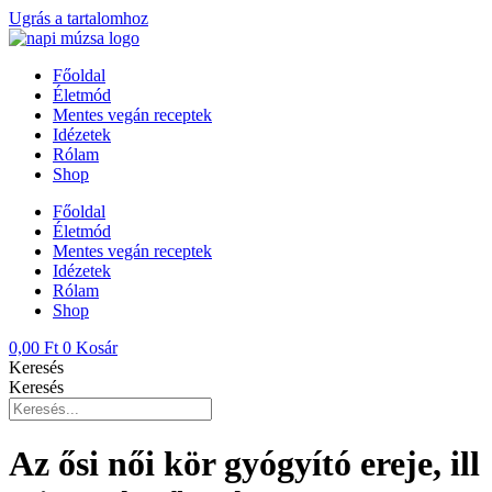
Ugrás a tartalomhoz
Főoldal
Életmód
Mentes vegán receptek
Idézetek
Rólam
Shop
Főoldal
Életmód
Mentes vegán receptek
Idézetek
Rólam
Shop
0,00
Ft
0
Kosár
Keresés
Keresés
Az ősi női kör gyógyító ereje, ill