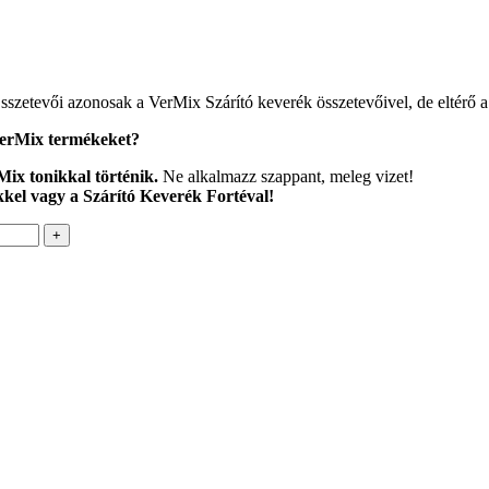
szetevői azonosak a VerMix Szárító keverék összetevőivel, de eltérő a
 VerMix termékeket?
erMix tonikkal történik.
Ne alkalmazz szappant, meleg vizet!
kel vagy a Szárító Keverék Fortéval!
+