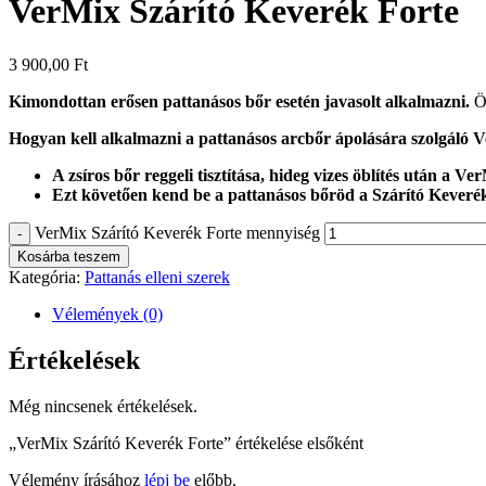
VerMix Szárító Keverék Forte
3 900,00
Ft
Kimondottan erősen pattanásos bőr esetén javasolt alkalmazni.
Ös
Hogyan kell alkalmazni a pattanásos arcbőr ápolására szolgáló
A zsíros bőr reggeli tisztítása, hideg vizes öblítés után a V
Ezt követően kend be a pattanásos bőröd a Szárító Keverék
VerMix Szárító Keverék Forte mennyiség
-
Kosárba teszem
Kategória:
Pattanás elleni szerek
Vélemények (0)
Értékelések
Még nincsenek értékelések.
„VerMix Szárító Keverék Forte” értékelése elsőként
Vélemény írásához
lépj be
előbb.