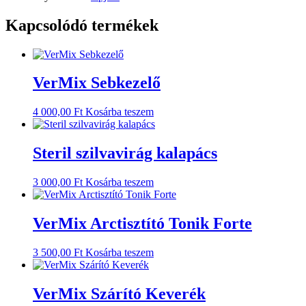
Kapcsolódó termékek
VerMix Sebkezelő
4 000,00
Ft
Kosárba teszem
Steril szilvavirág kalapács
3 000,00
Ft
Kosárba teszem
VerMix Arctisztító Tonik Forte
3 500,00
Ft
Kosárba teszem
VerMix Szárító Keverék