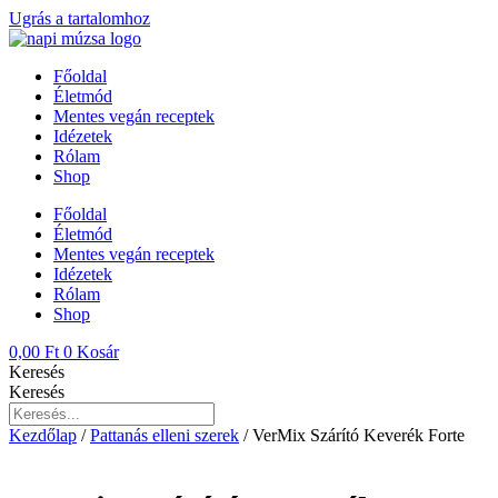
Ugrás a tartalomhoz
Főoldal
Életmód
Mentes vegán receptek
Idézetek
Rólam
Shop
Főoldal
Életmód
Mentes vegán receptek
Idézetek
Rólam
Shop
0,00
Ft
0
Kosár
Keresés
Keresés
Kezdőlap
/
Pattanás elleni szerek
/ VerMix Szárító Keverék Forte