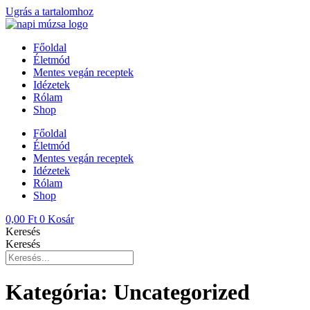
Ugrás a tartalomhoz
Főoldal
Életmód
Mentes vegán receptek
Idézetek
Rólam
Shop
Főoldal
Életmód
Mentes vegán receptek
Idézetek
Rólam
Shop
0,00
Ft
0
Kosár
Keresés
Keresés
Kategória:
Uncategorized