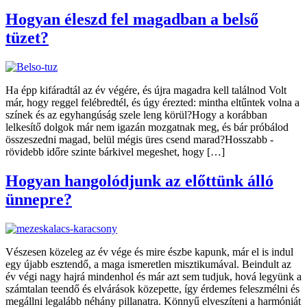
Hogyan éleszd fel magadban a belső
tüzet?
Ha épp kifáradtál az év végére, és újra magadra kell találnod Volt
már, hogy reggel felébredtél, és úgy érezted: mintha eltűntek volna a
színek és az egyhangúság szele leng körül?Hogy a korábban
lelkesítő dolgok már nem igazán mozgatnak meg, és bár próbálod
összeszedni magad, belül mégis üres csend marad?Hosszabb -
rövidebb időre szinte bárkivel megeshet, hogy […]
Hogyan hangolódjunk az előttünk álló
ünnepre?
Vészesen közeleg az év vége és mire észbe kapunk, már el is indul
egy újabb esztendő, a maga ismeretlen misztikumával. Beindult az
év végi nagy hajrá mindenhol és már azt sem tudjuk, hová legyünk a
számtalan teendő és elvárások közepette, így érdemes feleszmélni és
megállni legalább néhány pillanatra. Könnyű elveszíteni a harmóniát