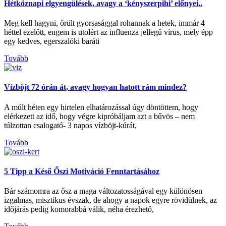
Hétköznapi elgyengülések, avagy a ‘kényszerpihi’ előnyei..
Meg kell hagyni, őrült gyorsasággal rohannak a hetek, immár 4
héttel ezelőtt, engem is utolért az influenza jellegű vírus, mely épp
egy kedves, egerszalóki baráti
Tovább
Vízböjt 72 órán át, avagy hogyan hatott rám mindez?
A múlt héten egy hirtelen elhatározással úgy döntöttem, hogy
elérkezett az idő, hogy végre kipróbáljam azt a bűvös – nem
túlzottan csalogató- 3 napos vízböjt-kúrát,
Tovább
5 Tipp a Késő Őszi Motiváció Fenntartásához
Bár számomra az ősz a maga változatosságával egy különösen
izgalmas, misztikus évszak, de ahogy a napok egyre rövidülnek, az
időjárás pedig komorabbá válik, néha érezhető,