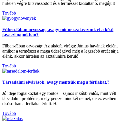
hirtelen végre kitavaszodott és a természet kicsattanó, megújult
Tovább
Fűben-fában orvosság, avagy mit ne szalasszunk el a késő
tavaszi napokban?
Fűben-fában orvosság: Az akácfa virága: Június havának elején,
amikor a természet a maga üdeségével még a legszebb arcát tárja
elénk, akkor hirtelen az asztalunkra kerülő
Tovább
Társadalmi elvárások, avagy mentsük meg a férfiakat.?
Jó ideje foglalkoztat egy fontos – sajnos inkább valós, mint vélt
társadalmi probléma, mely persze mindkét nemet, de ez esetben
elsősorban a férfiakat érinti. Ha
Tovább