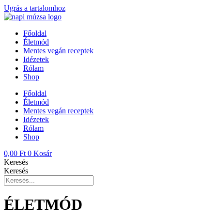
Ugrás a tartalomhoz
Főoldal
Életmód
Mentes vegán receptek
Idézetek
Rólam
Shop
Főoldal
Életmód
Mentes vegán receptek
Idézetek
Rólam
Shop
0,00
Ft
0
Kosár
Keresés
Keresés
ÉLETMÓD