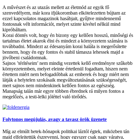
A művészet és az utazás mellett az életmód az egyik fő
szenvedélyem, már kora ifjúkoromban elkötelezetten bújtam az
ezzel kapcsolatos magazinok hasábjait, gyűjtve mindennemű
fontosnak vélt információt, melyet szinte kivétel nélkül mind
kipróbáltam.
Korai döntés volt, hogy én bizony egy kellően hosszú, minőségi és
tartalmas életet akarok élni és mindezt a környezetem számára is
továbbadni. Mindezt az édesanyám korai halála is megerősítette
bennem, hogy én egy fontos és stabil támasza lehessek majd a
jövőbeni családomnak.
Sajnos ’térítéseim’ nem mindig vezettek kellő eredményre szűkebb
környezetemben, melyet eleinte értetlenül fogadtam, hiszen nem
értettem miért nem befogadóbbak az emberek és hogy miért nem
látják a helytelen szokásaik megváltoztatásának szükségességét,
mert sajnos nem mindenkinek kellően fontos az egészség.
Manapság talán már egyre többen ébrednek rá milyen fontos a
megelőzés, a testi-lelki jóléttel való törődés.
Folytonos megújulás, avagy a tavasz örök üzenete
Míg az elmúlt hetek-hónapok politikai láztól égtek, miközben tán
majd elfelejtettük észrevenni, hogy egyszer csak nagy váratva,