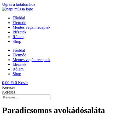
Ugrás a tartalomhoz
Főoldal
Életmód
Mentes vegán receptek
Idézetek
Rólam
Shop
Főoldal
Életmód
Mentes vegán receptek
Idézetek
Rólam
Shop
0,00
Ft
0
Kosár
Keresés
Keresés
Paradicsomos avokádósaláta