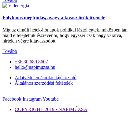
Tovább
Folytonos megújulás, avagy a tavasz örök üzenete
Míg az elmúlt hetek-hónapok politikai láztól égtek, miközben tán
majd elfelejtettük észrevenni, hogy egyszer csak nagy váratva,
hirtelen végre kitavaszodott
Tovább
+36 30 689 8607
hello@napimuzsa.hu
Adatvédelem/cookie tájékoztató
Általános szerződési feltételek
Facebook
Instagram
Youtube
COPYRIGHT 2019 · NAPIMÚZSA
Kedves Látogató! Tájékoztatjuk, hogy a honlap felhasználói élmény
fokozásának érdekében sütiket alkalmazunk. A honlapunk
használatával ön a tájékoztatásunkat tudomásul veszi.
Elfogadom