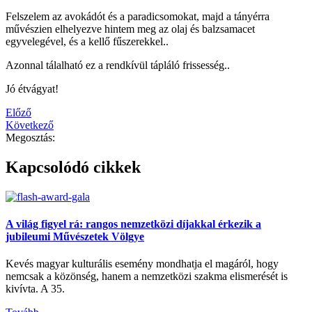
Felszelem az avokádót és a paradicsomokat, majd a tányérra
művészien elhelyezve hintem meg az olaj és balzsamacet
egyvelegével, és a kellő fűszerekkel..
Azonnal tálalható ez a rendkívül tápláló frissesség..
Jó étvágyat!
Előző
Következő
Megosztás:
Kapcsolódó cikkek
A világ figyel rá: rangos nemzetközi díjakkal érkezik a
jubileumi Művészetek Völgye
Kevés magyar kulturális esemény mondhatja el magáról, hogy
nemcsak a közönség, hanem a nemzetközi szakma elismerését is
kivívta. A 35.