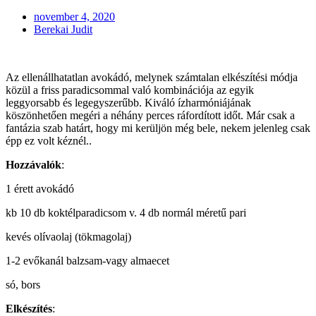
november 4, 2020
Berekai Judit
Az ellenállhatatlan avokádó, melynek számtalan elkészítési módja
közül a friss paradicsommal való kombinációja az egyik
leggyorsabb és legegyszerűbb. Kiváló ízharmóniájának
köszönhetően megéri a néhány perces ráfordított időt. Már csak a
fantázia szab határt, hogy mi kerüljön még bele, nekem jelenleg csak
épp ez volt kéznél..
Hozzávalók
:
1 érett avokádó
kb 10 db koktélparadicsom v. 4 db normál méretű pari
kevés olívaolaj (tökmagolaj)
1-2 evőkanál balzsam-vagy almaecet
só, bors
Elkészítés
: